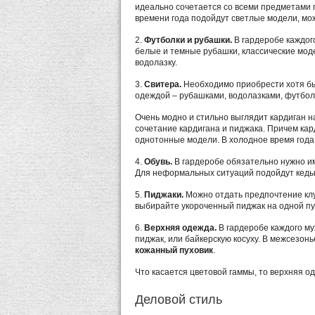
идеально сочетается со всеми предметами г
времени года подойдут светлые модели, мо
2.
Футболки и рубашки.
В гардеробе каждог
белые и темные рубашки, классические моде
водолазку.
3.
Свитера.
Необходимо приобрести хотя бы 
одеждой – рубашками, водолазками, футбол
Очень модно и стильно выглядит кардиган н
сочетание кардигана и пиджака. Причем кар
однотонные модели. В холодное время года
4.
Обувь.
В гардеробе обязательно нужно им
Для неформальных ситуаций подойдут кеды.
5.
Пиджаки.
Можно отдать предпочтение клу
выбирайте укороченный пиджак на одной пу
6.
Верхняя одежда.
В гардеробе каждого м
пиджак, или байкерскую косуху. В межсезон
кожанный пуховик
.
Что касается цветовой гаммы, то верхняя о
Деловой стиль