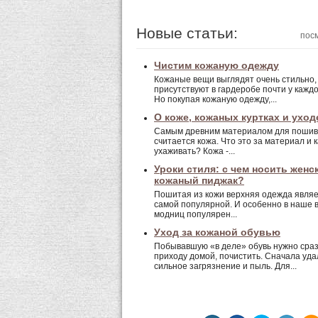
Новые статьи:
посм
Чистим кожаную одежду
Кожаные вещи выглядят очень стильно,
присутствуют в гардеробе почти у кажд
Но покупая кожаную одежду,...
О коже, кожаных куртках и уход
Самым древним материалом для поши
считается кожа. Что это за материал и к
ухаживать? Кожа -...
Уроки стиля: с чем носить женс
кожаный пиджак?
Пошитая из кожи верхняя одежда являе
самой популярной. И особенно в наше 
модниц популярен...
Уход за кожаной обувью
Побывавшую «в деле» обувь нужно сраз
приходу домой, почистить. Сначала уд
сильное загрязнение и пыль. Для...