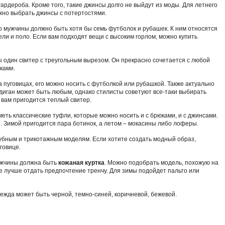
ардероба. Кроме того, такие джинсы долго не выйдут из моды. Для летнего
жно выбрать джинсы с потертостями.
о мужчины должно быть хотя бы семь футболок и рубашек. К ним относятся
ли и поло. Если вам подходят вещи с высоким горлом, можно купить
один свитер с треугольным вырезом. Он прекрасно сочетается с любой
ками.
а пуговицах, его можно носить с футболкой или рубашкой. Также актуально
диган может быть любым, однако стилисты советуют все-таки выбирать
 вам пригодится теплый свитер.
еть классические туфли, которые можно носить и с брюками, и с джинсами.
 Зимой пригодится пара ботинок, а летом – мокасины либо лоферы.
бным и трикотажным моделям. Если хотите создать модный образ,
говице.
ужчины должна быть
кожаная куртка
. Можно подобрать модель, похожую на
ье лучше отдать предпочтение тренчу. Для зимы подойдет пальто или
дежда может быть черной, темно-синей, коричневой, бежевой.