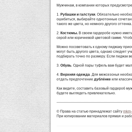
Мужчинам, в компании которых предусмотрен
1.
Рубашки и галстуки
. Обязательно необхо
ошибиться, выбирайте однотонные сочетани
такого же цвета, но немного другого оттенка.
2.
Костюмы.
В своем гардеробе нужно иметь
серой или коричневой цветовой гамме. Что
Можно посоветовать к одному пиджаку прио
могут быть другого цвета, однако следует 
подбирать точно по размеру. Если пиджак в
3.
Обувь
. Одной пары туфель вам будет мал
4.
Верхняя одежда
. Для межсезонья необх
отдать предпочтение
дублёнке
или классич
Как видите, составить базовый гардероб му
будете выглядеть привлекательно.
----------------------------------------------------------------
© Права на статью принадлежат сайту
mkm-
При копировании материалов прямая и рабо