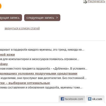
Распечатать
дущая запись
следующая запись >
вернуться к списку статей
риант в гардеробе каждого мужчины, это тренд, никогда не...
ной кожи
 для кожгалантереи и аксессуаров появилось огромное...
лёнку
нам известного предмета гардероба – «Дубленка». В условиях...
 домашних условиях подручными средствами
изделиями, они прослужат вам десятилетия. Без постоянной...
тки – выбираем оптимальные
лема составления и обновления гардероба, мужчины тоже...