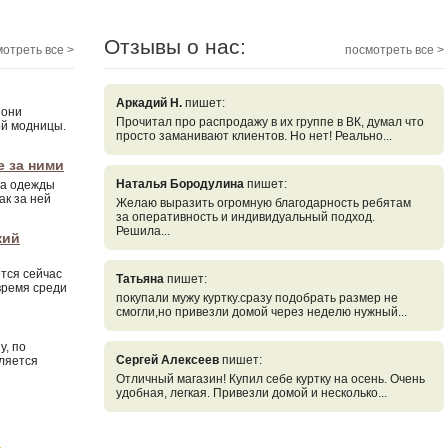
Отзывы о нас:
отреть все >
посмотреть все >
Аркадий Н.
пишет:
 они
Прочитал про распродажу в их группе в ВК, думал что
ой модницы.
просто заманивают клиентов. Но нет! Реально...
е за ними
Наталья Бородулина
пишет:
ва одежды
ак за ней
Желаю выразить огромную благодарность ребятам
за оперативность и индивидуальный подход.
Решила...
кий
тся сейчас
Татьяна
пишет:
время среди
покупали мужу куртку.сразу подобрать размер не
смогли,но привезли домой через неделю нужный...
у, по
Сергей Алексеев
пишет:
аляется
Отличный магазин! Купил себе куртку на осень. Очень
удобная, легкая. Привезли домой и несколько...