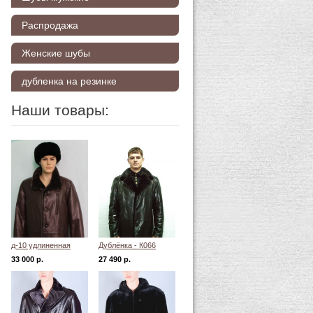
Распродажа
Женские шубы
дубленка на резинке
Наши товары:
д-10 удлиненная
Дублёнка - К066
современная
33 000 р.
27 490 р.
дубленка