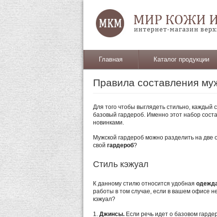
Главная
Каталог продукции
Правила составления муж
Для того чтобы выглядеть стильно, каждый
базовый гардероб. Именно этот набор сост
новинками.
Мужской гардероб можно разделить на две 
свой
гардероб
?
Стиль кэжуал
К данному стилю относится удобная
одежд
работы в том случае, если в вашем офисе не
кэжуал?
1.
Джинсы.
Если речь идет о базовом гарде