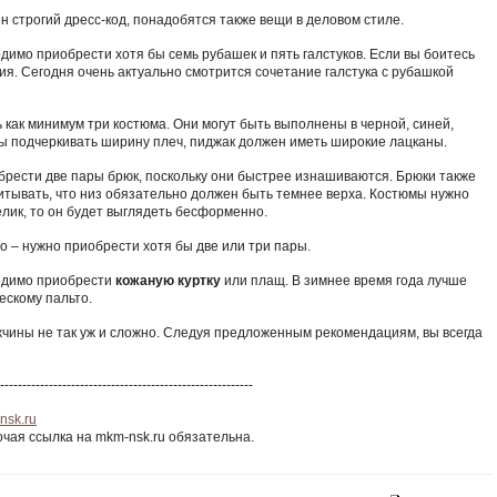
 строгий дресс-код, понадобятся также вещи в деловом стиле.
димо приобрести хотя бы семь рубашек и пять галстуков. Если вы боитесь
я. Сегодня очень актуально смотрится сочетание галстука с рубашкой
 как минимум три костюма. Они могут быть выполнены в черной, синей,
бы подчеркивать ширину плеч, пиджак должен иметь широкие лацканы.
брести две пары брюк, поскольку они быстрее изнашиваются. Брюки также
учитывать, что низ обязательно должен быть темнее верха. Костюмы нужно
елик, то он будет выглядеть бесформенно.
о – нужно приобрести хотя бы две или три пары.
одимо приобрести
кожаную куртку
или плащ. В зимнее время года лучше
ескому пальто.
жчины не так уж и сложно. Следуя предложенным рекомендациям, вы всегда
---------------------------------------------------------
nsk.ru
чая ссылка на mkm-nsk.ru обязательна.