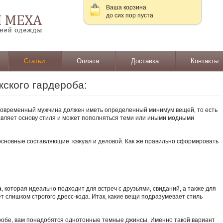
Ваша корзина
до сих пор пуста
Статьи
Оплата
Доставка
Контакты
ского гардероба:
 современный мужчина должен иметь определенный минимум вещей, то есть
авляет основу стиля и может пополняться теми или иными модными
основные составляющие: кэжуал и деловой. Как же правильно сформировать
а
, которая идеально подходит для встреч с друзьями, свиданий, а также для
т слишком строгого дресс-кода. Итак, какие вещи подразумевает стиль
робе, вам понадобятся однотонные темные джинсы. Именно такой вариант