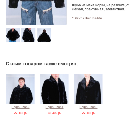
Шуба из меха норки, на резинке, 
Лёгкая, практичная, элегантная.
< вернуться назад
С этим товаром также смотрят:
Шуба - К042
Шуба - К041
Шуба - К040
27 115 р.
66 300 р.
27 115 р.