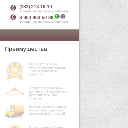
(383) 213-16-10
звоните нам по любым вопросам
8-903-903-50-89
звоните нам по любым вопросам
Преимущества:
Мы 15 лет на рынке
мужской верхней одежды.
Тысячи довольных
клиентов.
Бесплатная примерка и
доставка по Новосибирску.
Доставим в течение
48 часов.
Доставка в любые города
России, без предоплаты.
Срок доставки 2-14 дней.
Если в течение 30 дней