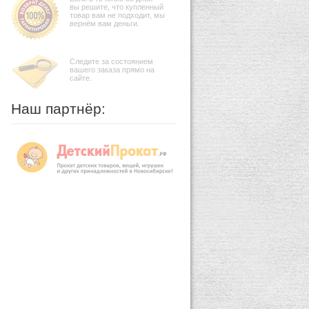
вы решите, что купленный
товар вам не подходит, мы
вернём вам деньги.
Следите за состоянием
вашего заказа прямо на
сайте.
Наш партнёр: