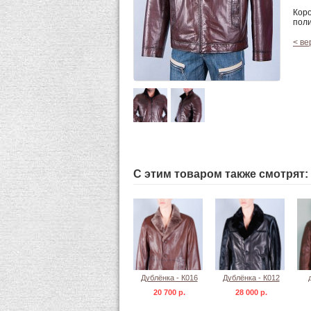
Коро
поли
< ве
С этим товаром также смотрят:
Дублёнка - К016
Дублёнка - К012
20 700 р.
28 000 р.