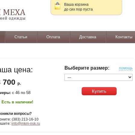
Ваша корзина
до сих пор пуста
Статьи
Оплата
Доставка
Контакты
аша цена:
Выберите размер:
помощь
3 700
р.
Купить
меры:
c 46 по 58
Есть в наличии!
зникли вопросы?
оните: (383) 213-16-10
ишите:
info@mkm-nsk.ru