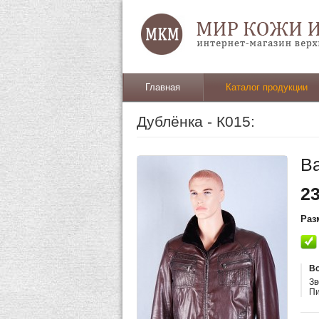
Главная
Каталог продукции
Дублёнка - К015:
В
2
Раз
Во
Зв
П