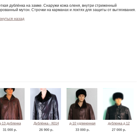
ткая дублёнка на замке. Снаружи кожа оленя, внутри стриженный
рованный мутон. Строчки на карманах и локтях для защиты от вытягивания.
рнуться назад
д-13 дубленка
Дублёнка - К014
д-10 удлиненная
дубленка д 12
современная
31 000 р.
26 900 р.
33 000 р.
27 000 р.
дубленка